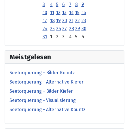
3
4
5
6
7
8
9
10
11
12
13
14
15
16
17
18
19
20
21
22
23
24
25
26
27
28
29
30
31
1
2
3
4
5
6
Meistgelesen
Seetorquerung - Bilder Kountz
Seetorquerung - Alternative Kiefer
Seetorquerung - Bilder Kiefer
Seetorquerung - Visualisierung
Seetorquerung - Alternative Kountz