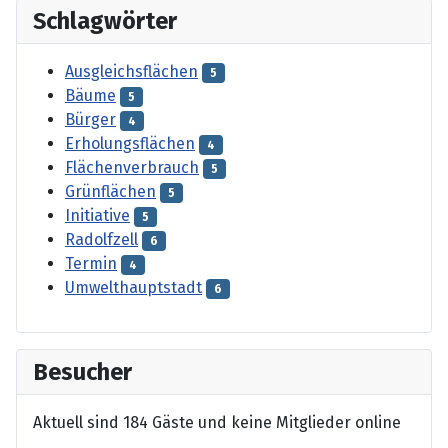
Schlagwörter
Ausgleichsflächen
5
Bäume
5
Bürger
4
Erholungsflächen
4
Flächenverbrauch
5
Grünflächen
5
Initiative
5
Radolfzell
6
Termin
4
Umwelthauptstadt
6
Besucher
Aktuell sind 184 Gäste und keine Mitglieder online