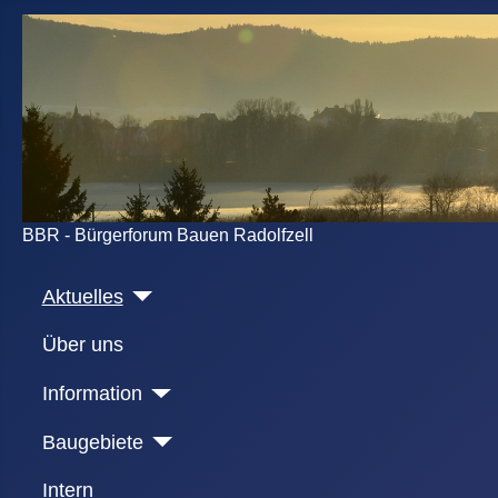
BBR - Bürgerforum Bauen Radolfzell
Aktuelles
Über uns
Information
Baugebiete
Intern