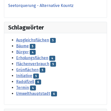
Seetorquerung - Alternative Kountz
Schlagwörter
Ausgleichsflächen
5
Bäume
5
Bürger
4
Erholungsflächen
4
Flächenverbrauch
5
Grünflächen
5
Initiative
5
Radolfzell
6
Termin
4
Umwelthauptstadt
6