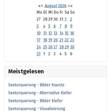
«
<
August
2026
>
»
Mo
Di
Mi
Do
Fr
Sa
So
27
28
29
30
31
1
2
3
4
5
6
7
8
9
10
11
12
13
14
15
16
17
18
19
20
21
22
23
24
25
26
27
28
29
30
31
1
2
3
4
5
6
Meistgelesen
Seetorquerung - Bilder Kountz
Seetorquerung - Alternative Kiefer
Seetorquerung - Bilder Kiefer
Seetorquerung - Visualisierung