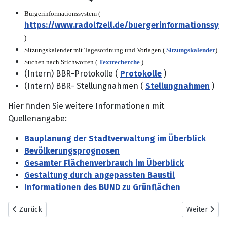
Bürgerinformationssystem (
https://www.radolfzell.de/buergerinformationssys
)
S
itzungskalender mit
Tagesordnung und Vorlagen
(
Sitzungskalender
)
Suchen nach Stichworten
(
Textrecherche
)
(Intern) BBR-Protokolle (
Protokolle
)
(Intern) BBR- Stellungnahmen (
Stellungnahmen
)
Hier finden Sie weitere Informationen mit
Quellenangabe:
Bauplanung der Stadtverwaltung im Überblick
Bevölkerungsprognosen
Gesamter Flächenverbrauch im Überblick
Gestaltung durch angepassten Baustil
Informationen des BUND zu Grünflächen
Vorheriger Beitrag: Gesamter Flächenverbrauch im Überblick
Nächster Be
Zurück
Weiter