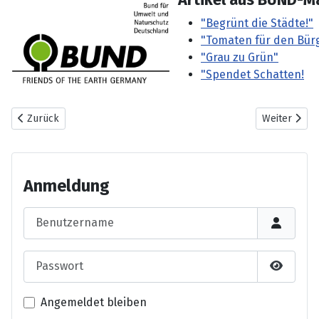
"Begrünt die Städte!"
"Tomaten für den Bür
"Grau zu Grün"
"Spendet Schatten!
Vorheriger Beitrag: Zeit zum Umplanen
Nächster Bei
Zurück
Weiter
Anmeldung
Benutzername
Passwort
Passwor
Angemeldet bleiben