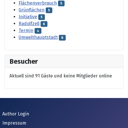
Flächenverbrauch
5
Grünflächen
5
Initiative
5
Radolfzell
6
Termin
4
Umwelthauptstadt
6
Besucher
Aktuell sind 91 Gäste und keine Mitglieder online
Author Login
Impressum