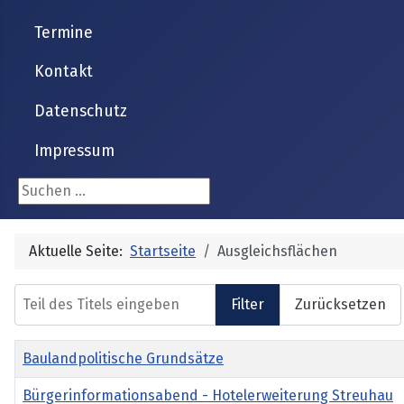
Termine
Kontakt
Datenschutz
Impressum
Suchen ...
Aktuelle Seite:
Startseite
Ausgleichsflächen
Teil des Titels eingeben
Filter
Zurücksetzen
Titel
Baulandpolitische Grundsätze
Bürgerinformationsabend - Hotelerweiterung Streuhau