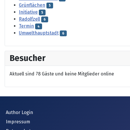
Grünflächen
5
Initiative
5
Radolfzell
6
Termin
4
Umwelthauptstadt
6
Besucher
Aktuell sind 78 Gäste und keine Mitglieder online
Author Login
Impressum