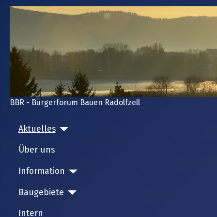
BBR - Bürgerforum Bauen Radolfzell
Aktuelles
Über uns
Information
Baugebiete
Intern