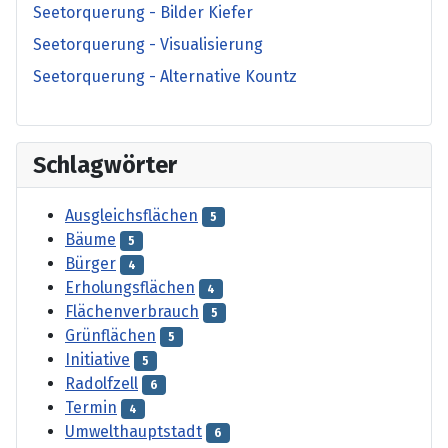
Seetorquerung - Bilder Kiefer
Seetorquerung - Visualisierung
Seetorquerung - Alternative Kountz
Schlagwörter
Ausgleichsflächen
5
Bäume
5
Bürger
4
Erholungsflächen
4
Flächenverbrauch
5
Grünflächen
5
Initiative
5
Radolfzell
6
Termin
4
Umwelthauptstadt
6