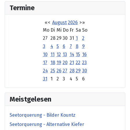
Termine
«
<
August
2026
>
»
Mo
Di
Mi
Do
Fr
Sa
So
27
28
29
30
31
1
2
3
4
5
6
7
8
9
10
11
12
13
14
15
16
17
18
19
20
21
22
23
24
25
26
27
28
29
30
31
1
2
3
4
5
6
Meistgelesen
Seetorquerung - Bilder Kountz
Seetorquerung - Alternative Kiefer