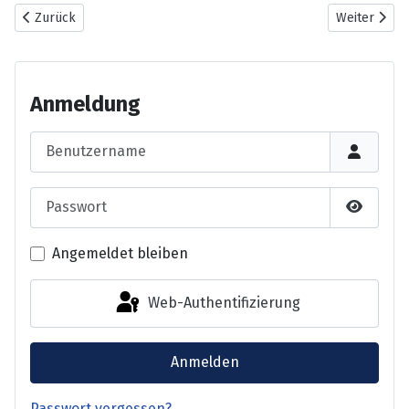
Vorheriger Beitrag: Uferauwald der Mettnau
Nächster Bei
Zurück
Weiter
Anmeldung
Benutzername
Passwort
Passwor
Angemeldet bleiben
Web-Authentifizierung
Anmelden
Passwort vergessen?