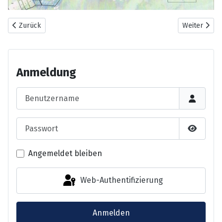
Vorheriger Beitrag: Nochmal Seetorquerung
Nächster Bei
Zurück
Weiter
Anmeldung
Benutzername
Passwort
Passwor
Angemeldet bleiben
Web-Authentifizierung
Anmelden