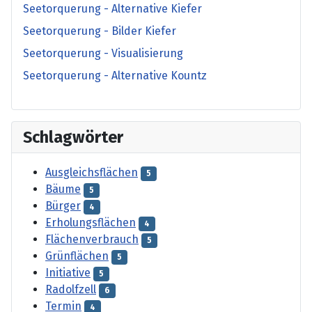
Seetorquerung - Alternative Kiefer
Seetorquerung - Bilder Kiefer
Seetorquerung - Visualisierung
Seetorquerung - Alternative Kountz
Schlagwörter
Ausgleichsflächen
5
Bäume
5
Bürger
4
Erholungsflächen
4
Flächenverbrauch
5
Grünflächen
5
Initiative
5
Radolfzell
6
Termin
4