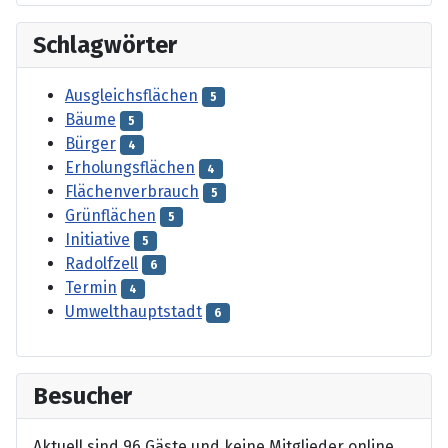
Schlagwörter
Ausgleichsflächen
5
Bäume
5
Bürger
4
Erholungsflächen
4
Flächenverbrauch
5
Grünflächen
5
Initiative
5
Radolfzell
6
Termin
4
Umwelthauptstadt
6
Besucher
Aktuell sind 96 Gäste und keine Mitglieder online