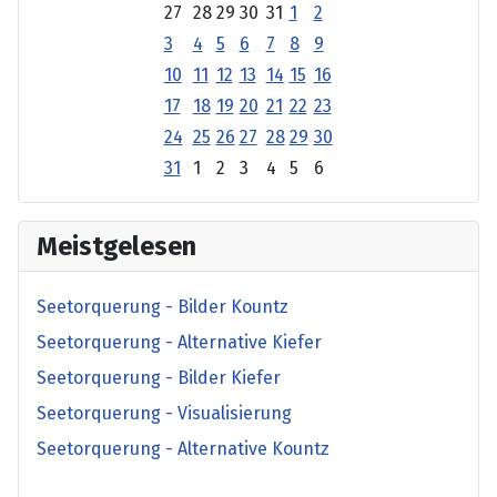
27
28
29
30
31
1
2
3
4
5
6
7
8
9
10
11
12
13
14
15
16
17
18
19
20
21
22
23
24
25
26
27
28
29
30
31
1
2
3
4
5
6
Meistgelesen
Seetorquerung - Bilder Kountz
Seetorquerung - Alternative Kiefer
Seetorquerung - Bilder Kiefer
Seetorquerung - Visualisierung
Seetorquerung - Alternative Kountz