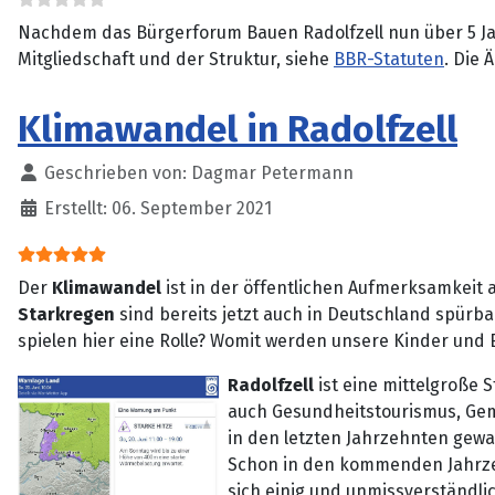
Nachdem das Bürgerforum Bauen Radolfzell nun über 5 Jah
Mitgliedschaft und der Struktur, siehe
BBR-Statuten
. Die
Klimawandel in Radolfzell
Details
Geschrieben von:
Dagmar Petermann
Erstellt: 06. September 2021
Bewertung:
5
/
5
Der
Klimawandel
ist in der öffentlichen Aufmerksamkeit
Starkregen
sind bereits jetzt auch in Deutschland spürba
spielen hier eine Rolle? Womit werden unsere Kinder und
Radolfzell
ist eine mittelgroße 
auch Gesundheitstourismus, Gemü
in den letzten Jahrzehnten gewa
Schon in den kommenden Jahrz
sich einig und unmissverständlic