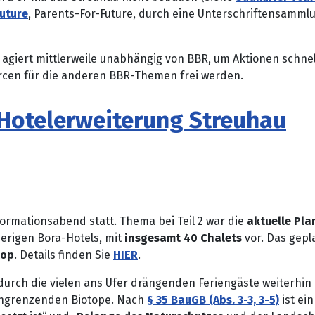
Future
, Parents-For-Future, durch eine Unterschriftensamml
 agiert mittlerweile unabhängig von BBR, um Aktionen schne
urcen für die anderen BBR-Themen frei werden.
Hotelerweiterung Streuhau
formationsabend statt. Thema bei Teil 2 war die
aktuelle Pl
erigen Bora-Hotels, mit
insgesamt 40 Chalets
vor. Das gepl
top
. Details finden Sie
HIER
.
urch die vielen ans Ufer drängenden Feriengäste weiterhin e
 angrenzenden Biotope. Nach
§ 35 BauGB (Abs. 3-3, 3-5)
ist ei