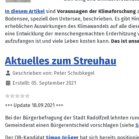
In diesem Artikel
sind
Voraussagen der Klimaforschung
z
Bodensee, speziell den Untersee, beschrieben. Es gibt Hi
erheblichen Auswirkungen des Klimawandels auf alle die
eine Entwicklung der menschengemachten Erderhitzung v
aufzufangen ist und viele Leben kosten kann.
Das ist uns
Aktuelles zum Streuhau
Details
Geschrieben von:
Peter Schubkegel
Erstellt: 05. September 2021
+++ Update 18.09.2021 +++
Bei der Bürgerbefragung der Stadt Radolfzell lehnten ru
Gemeinderat einen Bürgerentscheid vorschlagen (siehe
S
Der OB-Kandidat
Simon Gröge
r
hat sich bereits positioni