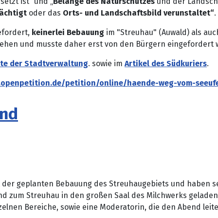
etzt ist“ und „
Belange des Naturschutzes
und der Landscha
ächtigt
oder das
Orts- und Landschaftsbild verunstaltet“
.
fordert,
keinerlei Bebauung
im "Streuhau" (Auwald) als auc
gesehen und musste daher erst von den Bürgern eingefordert
ite der Stadtverwaltung
. sowie im
Artikel des Südkuriers
.
.openpetition.de/petition/online/haende-weg-vom-seeufe
end
t der geplanten Bebauung des Streuhaugebiets und haben sel
end zum Streuhau in den großen Saal des Milchwerks gelade
nzelnen Bereiche, sowie eine Moderatorin, die den Abend leite