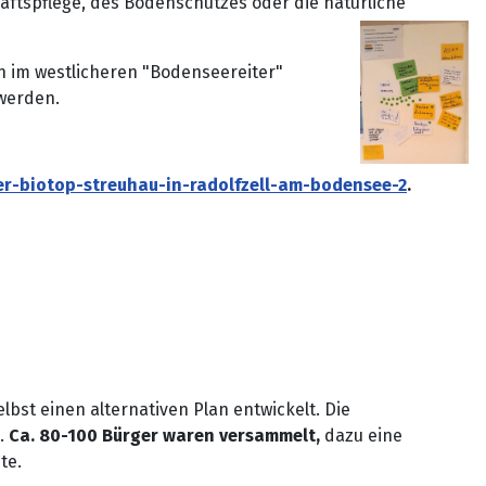
ftspflege, des Bodenschutzes oder die natürliche
h im westlicheren "Bodenseereiter"
 werden.
r-biotop-streuhau-in-radolfzell-am-bodensee-2
.
bst einen alternativen Plan entwickelt. Die
n.
Ca. 80-100 Bürger waren versammelt,
dazu eine
te.