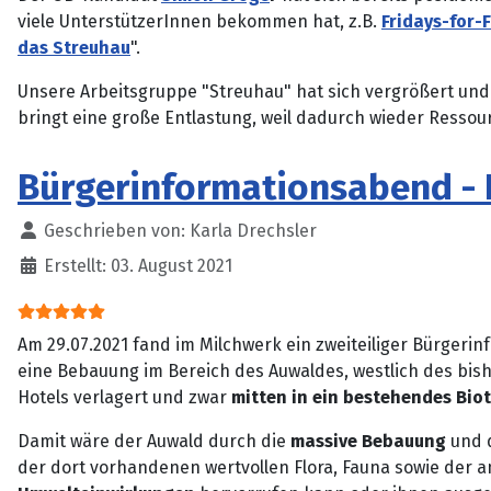
viele UnterstützerInnen bekommen hat, z.B.
Fridays-for-
das Streuhau
".
Unsere Arbeitsgruppe "Streuhau" hat sich vergrößert und
bringt eine große Entlastung, weil dadurch wieder Resso
Bürgerinformationsabend - 
Details
Geschrieben von:
Karla Drechsler
Erstellt: 03. August 2021
Bewertung:
5
/
5
Am 29.07.2021 fand im Milchwerk ein zweiteiliger Bürgerin
eine Bebauung im Bereich des Auwaldes, westlich des bish
Hotels verlagert und zwar
mitten in ein bestehendes Bio
Damit wäre der Auwald durch die
massive Bebauung
und d
der dort vorhandenen wertvollen Flora, Fauna sowie der