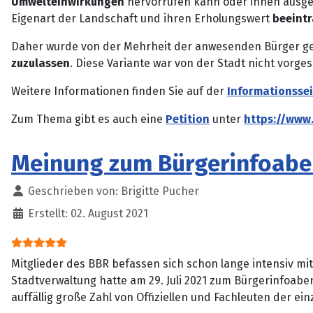
Umwelteinwirkungen
hervorrufen kann oder ihnen ausges
Eigenart der Landschaft und ihren Erholungswert
beeintr
Daher wurde von der Mehrheit der anwesenden Bürger ge
zuzulassen
. Diese Variante war von der Stadt nicht vor
Weitere Informationen finden Sie auf der
Informationsse
Zum Thema gibt es auch eine
Petition
unter
https://www
Meinung zum Bürgerinfoab
Details
Geschrieben von:
Brigitte Pucher
Erstellt: 02. August 2021
Bewertung:
5
/
5
Mitglieder des BBR befassen sich schon lange intensiv mi
Stadtverwaltung hatte am 29. Juli 2021 zum Bürgerinfoab
auffällig große Zahl von Offiziellen und Fachleuten der ei