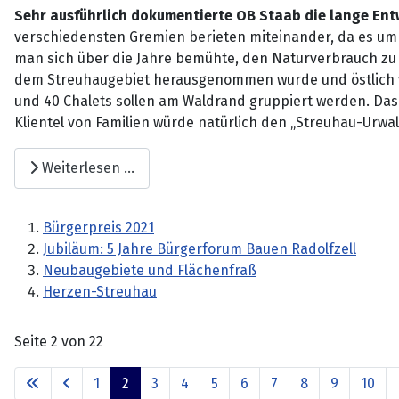
Sehr ausführlich dokumentierte OB Staab die lange En
verschiedensten Gremien berieten miteinander, da es um d
man sich über die Jahre bemühte, den Naturverbrauch zu v
dem Streuhaugebiet herausgenommen wurde und östlich vo
und 40 Chalets sollen am Waldrand gruppiert werden. Das s
Klientel von Familien würde natürlich den „Streuhau-Urwa
Weiterlesen …
Bürgerpreis 2021
Jubiläum: 5 Jahre Bürgerforum Bauen Radolfzell
Neubaugebiete und Flächenfraß
Herzen-Streuhau
Seite 2 von 22
1
2
3
4
5
6
7
8
9
10