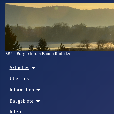
BBR - Bürgerforum Bauen Radolfzell
Aktuelles
Über uns
Information
Baugebiete
Intern